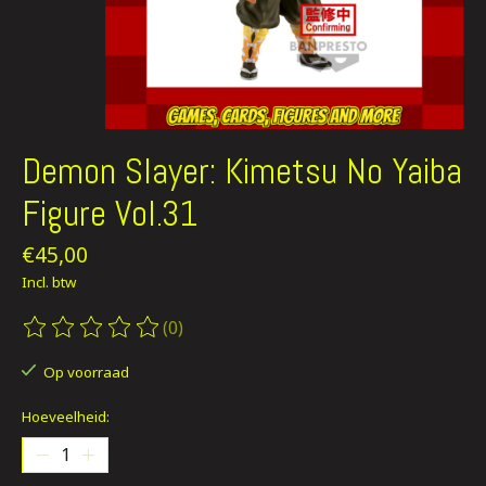
Demon Slayer: Kimetsu No Yaiba
Figure Vol.31
€45,00
Incl. btw
(0)
De beoordeling van dit product is
0
van de 5
Op voorraad
Hoeveelheid: