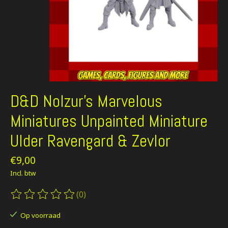
D&D Nolzur's Marvelous
Miniatures Unpainted Miniature
Ulder Ravengard & Zevlor
€9,00
Incl. btw
(0)
De beoordeling van dit product is
0
van de 5
Op voorraad