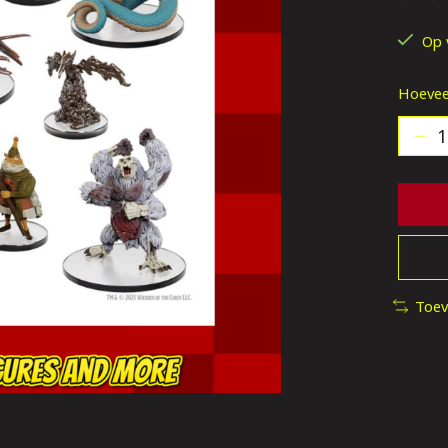
De be
Op 
Hoevee
Toev