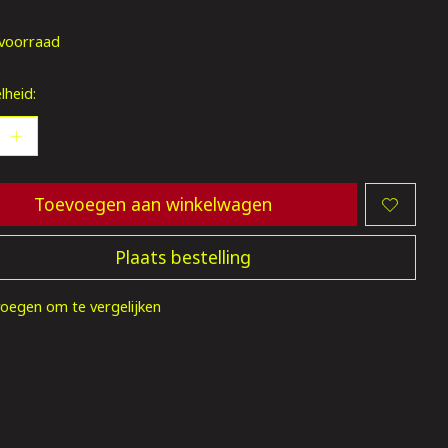
oordeling van dit product is
0
van de 5
voorraad
lheid:
Toevoegen aan winkelwagen
Plaats bestelling
oegen om te vergelijken