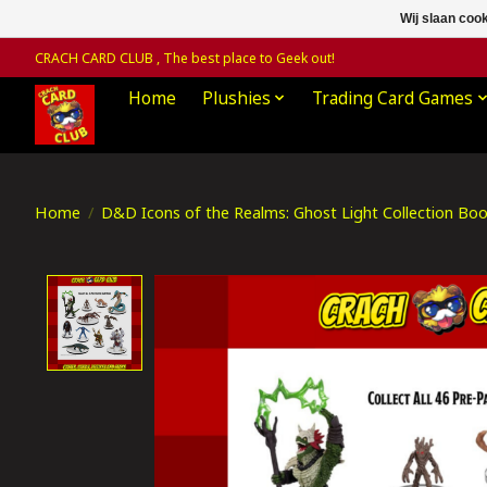
Wij slaan coo
CRACH CARD CLUB , The best place to Geek out!
Home
Plushies
Trading Card Games
Home
/
D&D Icons of the Realms: Ghost Light Collection Boo
Product image slideshow Items