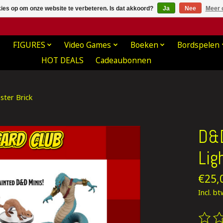
kies op om onze website te verbeteren. Is dat akkoord?
Ja
Nee
Meer 
FIGURES
Video Games
Boeken
Bordspelen
HOT DEALS
Cadeaubonnen
ster Brick
D&D
Lig
€25,
Incl. b