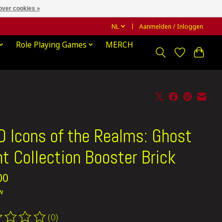
over cookies »
NL
Aanmelden / Inloggen
Role Playing Games
MERCH
 Icons of the Realms: Ghost
ht Collection Booster Brick
00
tw
(0)