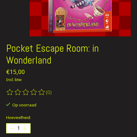
Pocket Escape Room: in
Wonderland
€15,00
Incl. btw
(0)
De beoordeling van dit product is
0
van de 5
Op voorraad
Hoeveelheid: