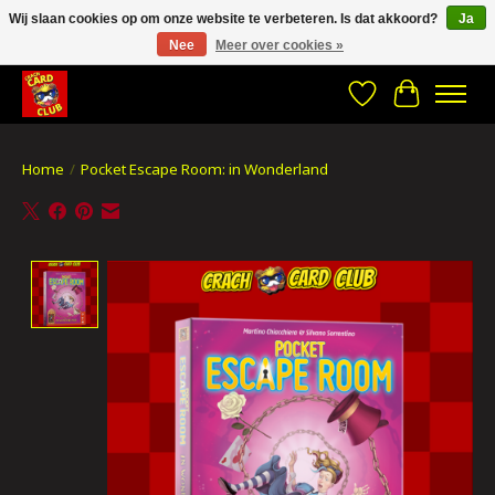
Wij slaan cookies op om onze website te verbeteren. Is dat akkoord?
Ja
Nee
Meer over cookies »
CRACH CARD CLUB , The best place to Geek out!
Verlanglijst
Winkelwa
Home
/
Pocket Escape Room: in Wonderland
Product image slideshow Items