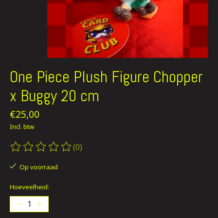
One Piece Plush Figure Chopper
x Buggy 20 cm
€25,00
Incl. btw
(0)
De beoordeling van dit product is
0
van de 5
Op voorraad
Hoeveelheid: