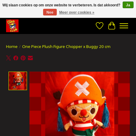
Wij slaan cookies op om onze website te verbeteren. Is dat akkoord?
Ja
Nee
Meer over cookies »
CRACH CARD CLUB , The best place to Geek out!
Verlanglijst
Winkelwa
Home
/
One Piece Plush Figure Chopper x Buggy 20 cm
Product image slideshow Items