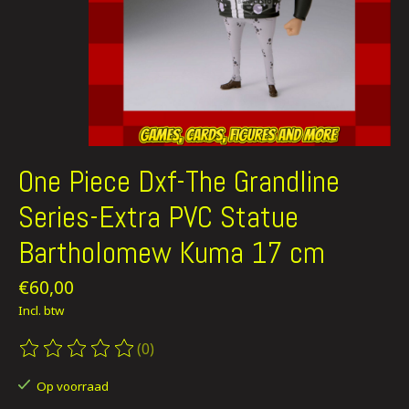
One Piece Dxf-The Grandline
Series-Extra PVC Statue
Bartholomew Kuma 17 cm
€60,00
Incl. btw
(0)
De beoordeling van dit product is
0
van de 5
Op voorraad