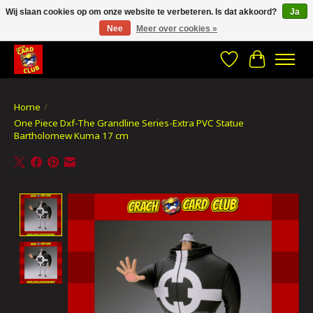
Wij slaan cookies op om onze website te verbeteren. Is dat akkoord?
Ja
Nee
Meer over cookies »
CRACH CARD CLUB , The best place to Geek out!
Verlanglijst
Winkelwa
Home
/
One Piece Dxf-The Grandline Series-Extra PVC Statue
Bartholomew Kuma 17 cm
Product image slideshow Items