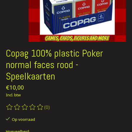
Copag 100% plastic Poker
normal faces rood -
Speelkaarten
€10,00
Incl. btw
(0)
De beoordeling van dit product is
0
van de 5
Op voorraad
Hoeveelheid: