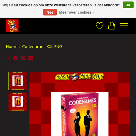
Wij slaan cookies op om onze website te verbeteren. Is dat akkoord?
Ja
Nee
Meer over cookies »
CRACH CARD CLUB , The best place to Geek out!
Verlanglijst
Winkelwa
Home
/
Codenames XXL ENG
Product image slideshow Items