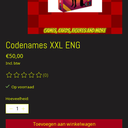
Codenames XXL ENG
€50,00
Incl. btw
(0)
De beoordeling van dit product is
0
van de 5
Op voorraad
Hoeveelheid:
Toevoegen aan winkelwagen