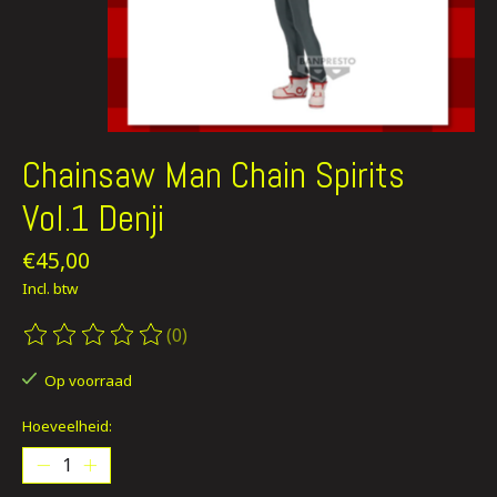
Chainsaw Man Chain Spirits
Vol.1 Denji
€45,00
Incl. btw
(0)
De beoordeling van dit product is
0
van de 5
Op voorraad
Hoeveelheid: