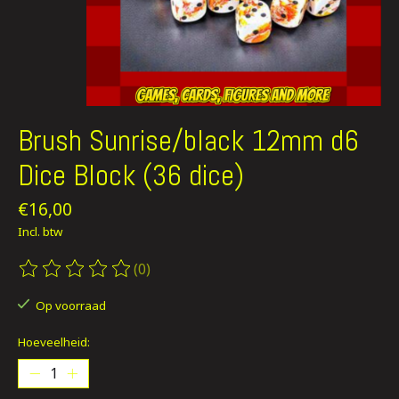
Brush Sunrise/black 12mm d6
Dice Block (36 dice)
€16,00
Incl. btw
(0)
De beoordeling van dit product is
0
van de 5
Op voorraad
Hoeveelheid: