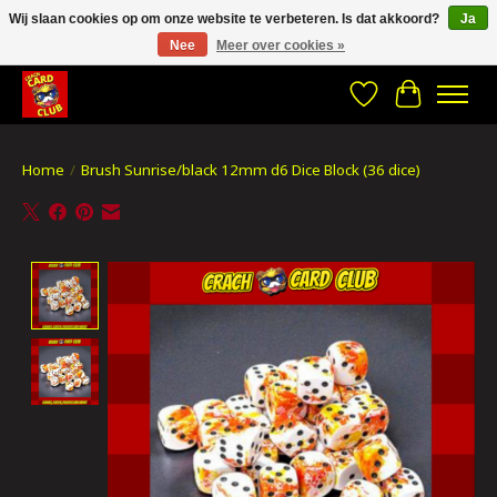
Wij slaan cookies op om onze website te verbeteren. Is dat akkoord?
Ja
Nee
Meer over cookies »
CRACH CARD CLUB , The best place to Geek out!
Verlanglijst
Winkelwa
Home
/
Brush Sunrise/black 12mm d6 Dice Block (36 dice)
Product image slideshow Items