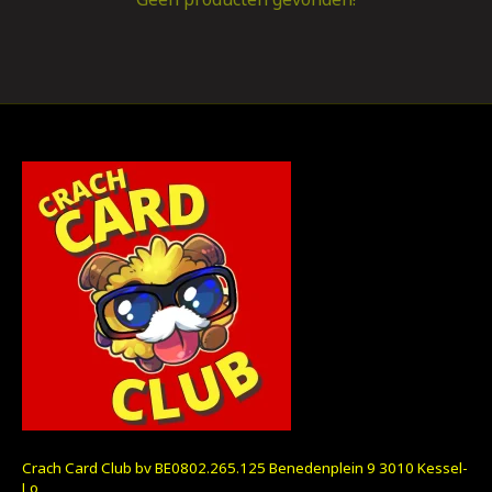
Crach Card Club bv BE0802.265.125 Benedenplein 9 3010 Kessel-
Lo