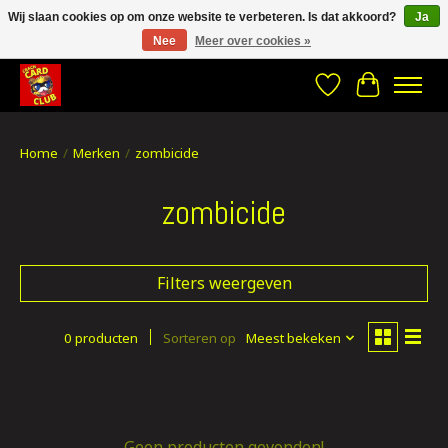
Wij slaan cookies op om onze website te verbeteren. Is dat akkoord?
Ja
Nee
Meer over cookies »
CRACH CARD CLUB , The best place to Geek out!
Verlanglijst
Winkelwa
Home
/
Merken
/
zombicide
zombicide
Filters weergeven
0 producten
Sorteren op
Meest bekeken
Geen producten gevonden!