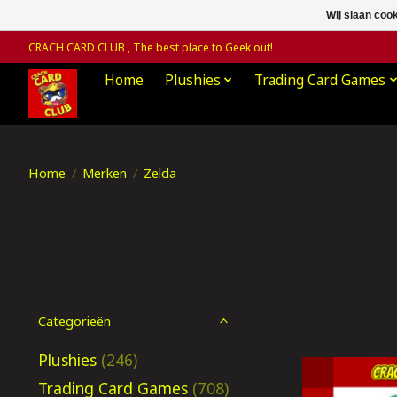
Wij slaan coo
CRACH CARD CLUB , The best place to Geek out!
Home
Plushies
Trading Card Games
Home
/
Merken
/
Zelda
Categorieën
Plushies
(246)
Trading Card Games
(708)