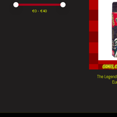
Minimale prijswaarde
Price maximum value
€
0
- €
40
The Legend
Eu