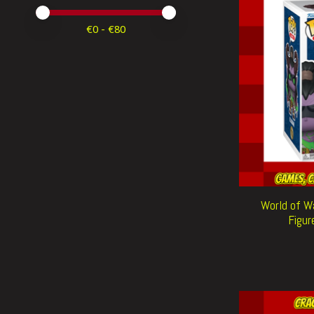
Minimale prijswaarde
Price maximum value
€
0
- €
80
World of W
Figur