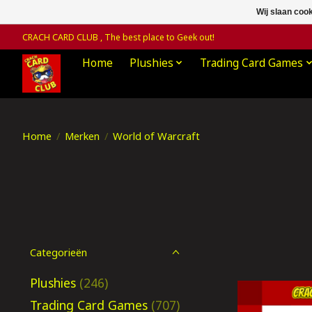
Wij slaan coo
CRACH CARD CLUB , The best place to Geek out!
Home
Plushies
Trading Card Games
Home
/
Merken
/
World of Warcraft
Categorieën
Plushies
(246)
Trading Card Games
(707)