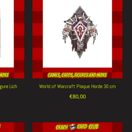
gure Lich
World of Warcraft Plaque Horde 30 cm
€80,00