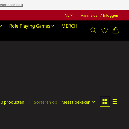
over cookies »
NL
Aanmelden / Inloggen
Role Playing Games
MERCH
Sorteren op
Meest bekeken
0 producten