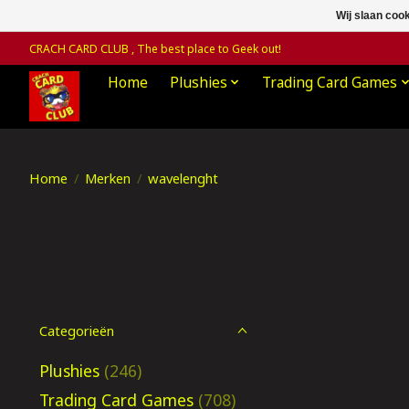
Wij slaan coo
CRACH CARD CLUB , The best place to Geek out!
Home
Plushies
Trading Card Games
Home
/
Merken
/
wavelenght
Categorieën
Plushies
(246)
Trading Card Games
(708)