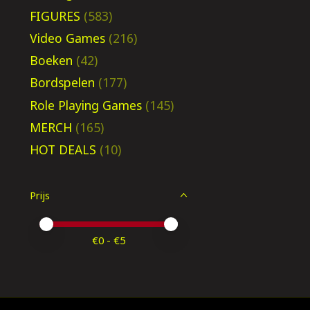
FIGURES
(583)
Video Games
(216)
Boeken
(42)
Bordspelen
(177)
Role Playing Games
(145)
MERCH
(165)
HOT DEALS
(10)
Prijs
Minimale prijswaarde
Price maximum value
€
0
- €
5