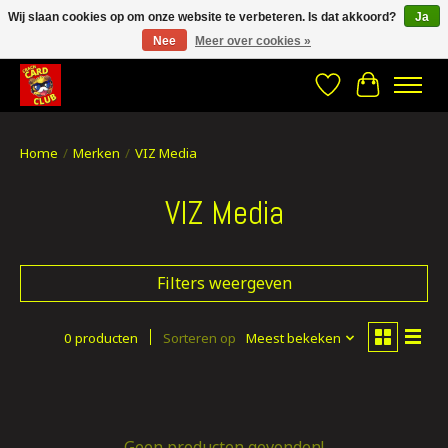
Wij slaan cookies op om onze website te verbeteren. Is dat akkoord?
Ja
Nee
Meer over cookies »
CRACH CARD CLUB , The best place to Geek out!
Verlanglijst
Winkelwa
Home
/
Merken
/
VIZ Media
VIZ Media
Filters weergeven
0 producten
Sorteren op
Meest bekeken
Geen producten gevonden!