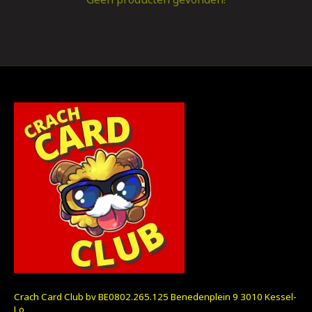
Crach Card Club bv BE0802.265.125 Benedenplein 9 3010 Kessel-
Lo