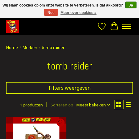
Wij slaan cookies op om onze website te verbeteren. Is dat akkoord?
Ja
Nee
Meer over cookies »
CRACH CARD CLUB , The best place to Geek out!
Verlanglijst
Winkelwa
Home
/
Merken
/
tomb raider
tomb raider
Filters weergeven
1 producten
Sorteren op
Meest bekeken