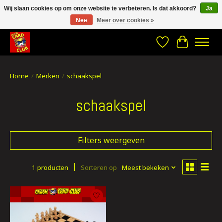
Wij slaan cookies op om onze website te verbeteren. Is dat akkoord?
Ja
Nee
Meer over cookies »
CRACH CARD CLUB , The best place to Geek out!
Verlanglijst
Winkelwa
Home
/
Merken
/
schaakspel
schaakspel
Filters weergeven
1 producten
Sorteren op
Meest bekeken