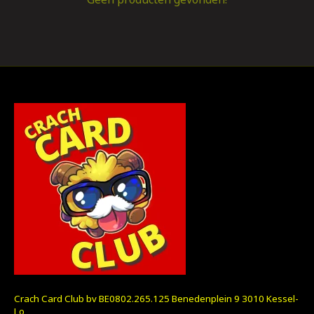
Crach Card Club bv BE0802.265.125 Benedenplein 9 3010 Kessel-
Lo