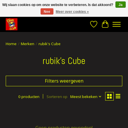
Wij slaan cookies op om onze website te verbeteren. Is dat akkoord?
Ja
Nee
Meer over cookies »
CRACH CARD CLUB , The best place to Geek out!
Verlanglijst
Winkelwa
Home
/
Merken
/
rubik's Cube
rubik's Cube
Filters weergeven
0 producten
Sorteren op
Meest bekeken
Geen producten gevonden!