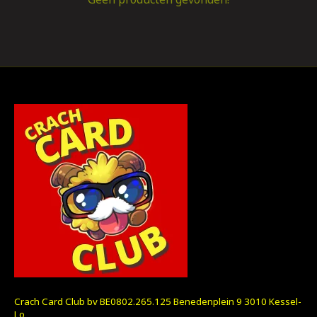
Crach Card Club bv BE0802.265.125 Benedenplein 9 3010 Kessel-
Lo