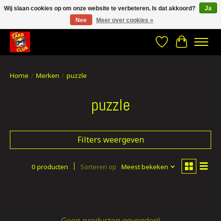
Wij slaan cookies op om onze website te verbeteren. Is dat akkoord?
Ja
Nee
Meer over cookies »
CRACH CARD CLUB , The best place to Geek out!
Verlanglijst
Winkelwa
Home
/
Merken
/
puzzle
puzzle
Filters weergeven
0 producten
Sorteren op
Meest bekeken
Geen producten gevonden!