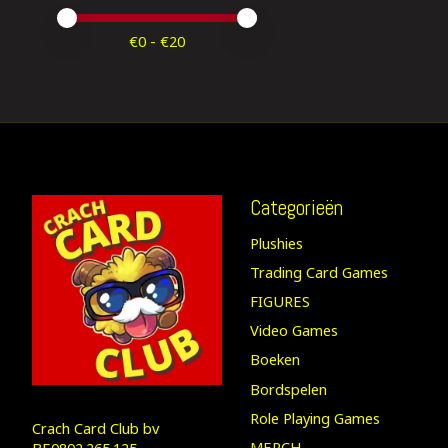
Minimale prijswaarde
Price maximum value
€
0
- €
20
Categorieën
Plushies
Trading Card Games
FIGURES
Video Games
Boeken
Bordspelen
Role Playing Games
Crach Card Club bv
MERCH
BE0802.265.125