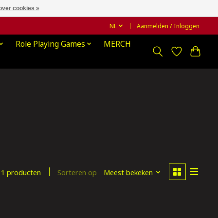
over cookies »
NL
Aanmelden / Inloggen
Role Playing Games
MERCH
Sorteren op
Meest bekeken
1 producten