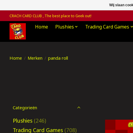
Wij slaan coo
CRACH CARD CLUB , The best place to Geek out!
Home
Plushies
Trading Card Games
Home
/
Merken
/
panda roll
Categorieën
Plushies
(246)
Trading Card Games
(708)