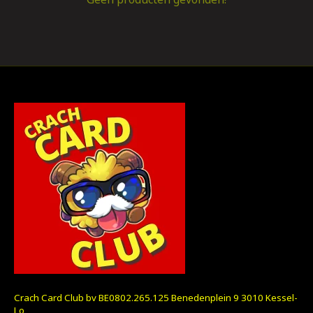
Crach Card Club bv BE0802.265.125 Benedenplein 9 3010 Kessel-
Lo