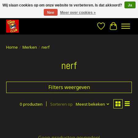
Wij slaan cookies op om onze website te verbeteren. Is dat akkoord?
Ja
Nee
Meer over cookies »
CRACH CARD CLUB , The best place to Geek out!
Verlanglijst
Winkelwa
Home
/
Merken
/
nerf
nerf
Filters weergeven
0 producten
Sorteren op
Meest bekeken
Geen producten gevonden!