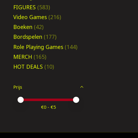
FIGURES
(583)
Video Games
(216)
Boeken
(42)
Bordspelen
(177)
Role Playing Games
(144)
MERCH
(165)
HOT DEALS
(10)
Prijs
Minimale prijswaarde
Price maximum value
€
0
- €
5