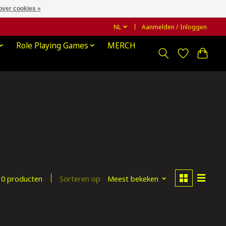
over cookies »
NL
Aanmelden / Inloggen
Role Playing Games
MERCH
Sorteren op
Meest bekeken
0 producten