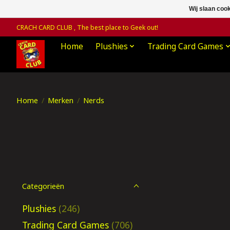
Wij slaan coo
CRACH CARD CLUB , The best place to Geek out!
Home
Plushies
Trading Card Games
Home
/
Merken
/
Nerds
Categorieën
Plushies
(246)
Trading Card Games
(706)