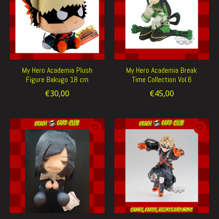
My Hero Academia Plush
My Hero Academia Break
Figure Bakugo 18 cm
Time Collection Vol.6
€30,00
€45,00