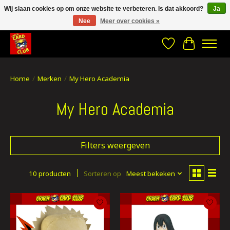
Wij slaan cookies op om onze website te verbeteren. Is dat akkoord?
Ja
Nee
Meer over cookies »
CRACH CARD CLUB , The best place to Geek out!
Verlanglijst
Winkelwa
Home
/
Merken
/
My Hero Academia
My Hero Academia
Filters weergeven
10 producten
Sorteren op
Meest bekeken