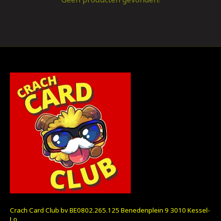
Crach Card Club bv BE0802.265.125 Benedenplein 9 3010 Kessel-
Lo