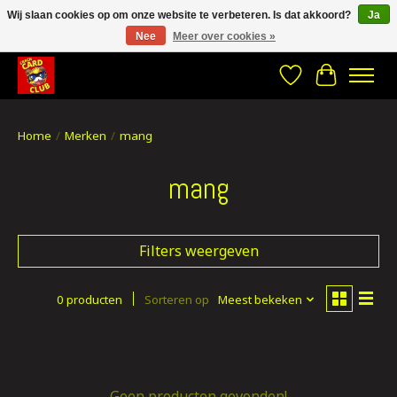
Wij slaan cookies op om onze website te verbeteren. Is dat akkoord?
Ja
Nee
Meer over cookies »
CRACH CARD CLUB , The best place to Geek out!
Verlanglijst
Winkelwa
Home
/
Merken
/
mang
mang
Filters weergeven
0 producten
Sorteren op
Meest bekeken
Geen producten gevonden!