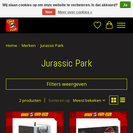
Wij slaan cookies op om onze website te verbeteren. Is dat akkoord?
Ja
Nee
Meer over cookies »
CRACH CARD CLUB , The best place to Geek out!
Verlanglijst
Winkelwa
Home
/
Merken
/
Jurassic Park
Jurassic Park
Filters weergeven
2 producten
Sorteren op
Meest bekeken