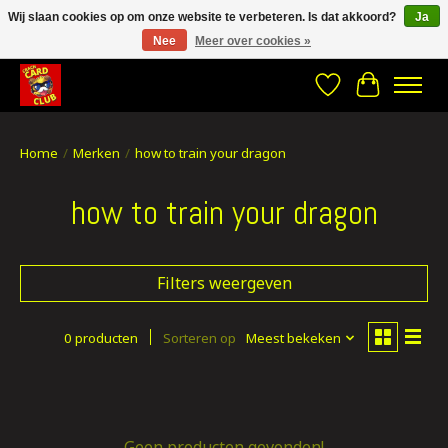
Wij slaan cookies op om onze website te verbeteren. Is dat akkoord?
Ja
Nee
Meer over cookies »
CRACH CARD CLUB , The best place to Geek out!
Verlanglijst
Winkelwa
Home
/
Merken
/
how to train your dragon
how to train your dragon
Filters weergeven
0 producten
Sorteren op
Meest bekeken
Geen producten gevonden!