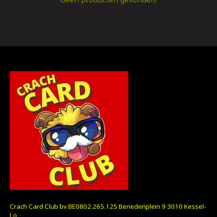
Crach Card Club bv BE0802.265.125 Benedenplein 9 3010 Kessel-
Lo