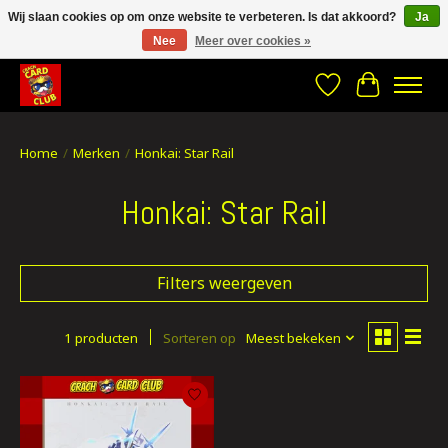
Wij slaan cookies op om onze website te verbeteren. Is dat akkoord?
Ja
Nee
Meer over cookies »
CRACH CARD CLUB , The best place to Geek out!
Verlanglijst
Winkelwa
Home
/
Merken
/
Honkai: Star Rail
Honkai: Star Rail
Filters weergeven
1 producten
Sorteren op
Meest bekeken