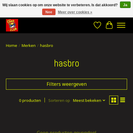
Wij slaan cookies op om onze website te verbeteren. Is dat akkoord?
Ja
Nee
Meer over cookies »
CRACH CARD CLUB , The best place to Geek out!
Verlanglijst
Winkelwa
Home
/
Merken
/
hasbro
hasbro
Filters weergeven
0 producten
Sorteren op
Meest bekeken
Geen producten gevonden!