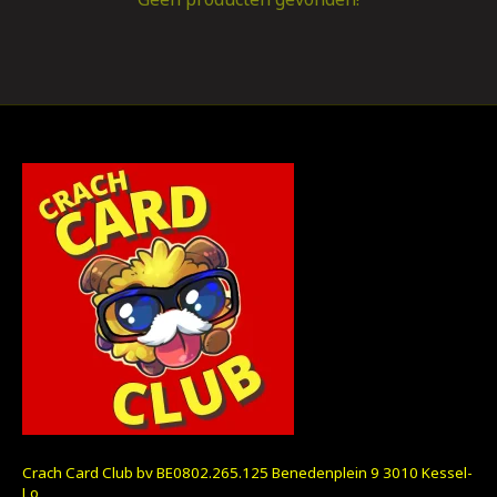
Crach Card Club bv BE0802.265.125 Benedenplein 9 3010 Kessel-
Lo