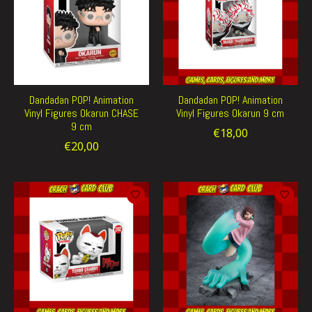
Dandadan POP! Animation
Dandadan POP! Animation
Vinyl Figures Okarun CHASE
Vinyl Figures Okarun 9 cm
9 cm
€18,00
€20,00