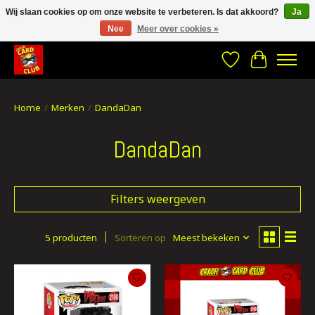
Wij slaan cookies op om onze website te verbeteren. Is dat akkoord?
Ja
Nee
Meer over cookies »
CRACH CARD CLUB , The best place to Geek out!
Verlanglijst
Winkelwa
Home
/
Merken
/
DandaDan
DandaDan
Filters weergeven
5 producten
Sorteren op
Meest bekeken