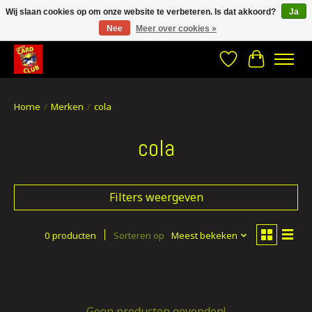
Wij slaan cookies op om onze website te verbeteren. Is dat akkoord?
Ja
Nee
Meer over cookies »
CRACH CARD CLUB , The best place to Geek out!
Verlanglijst
Winkelwa
Home
/
Merken
/
cola
cola
Filters weergeven
0 producten
Sorteren op
Meest bekeken
Geen producten gevonden!