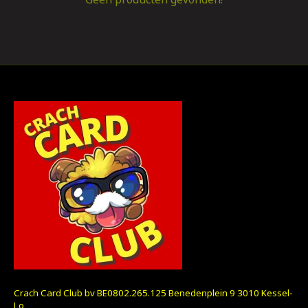
Crach Card Club bv BE0802.265.125 Benedenplein 9 3010 Kessel-
Lo