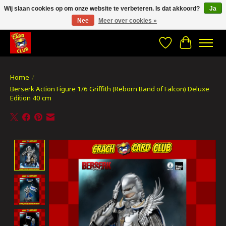
Wij slaan cookies op om onze website te verbeteren. Is dat akkoord?
Ja
Nee
Meer over cookies »
CRACH CARD CLUB , The best place to Geek out!
Verlanglijst
Winkelwa
Home
/
Berserk Action Figure 1/6 Griffith (Reborn Band of Falcon) Deluxe
Edition 40 cm
Product image slideshow Items