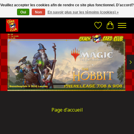
Veuillez accepter les cookies afin de rendre ce site plus fonctionnel. D'accord?
Oui
Non
En savoir plus sur les témoins (cookies) »
CRACH CARD CLUB , The best place to Geek out!
Liste de souhait
Panier
Hero slideshow items
Page d'accueil