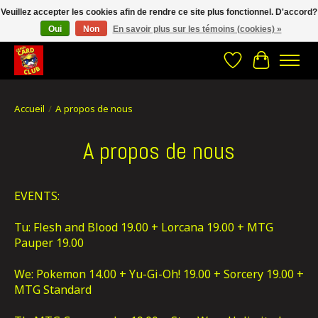
Veuillez accepter les cookies afin de rendre ce site plus fonctionnel. D'accord?
Oui
Non
En savoir plus sur les témoins (cookies) »
CRACH CARD CLUB , The best place to Geek out!
Liste de souhait
Panier
Accueil
/
A propos de nous
A propos de nous
EVENTS:
Tu: Flesh and Blood 19.00 + Lorcana 19.00 + MTG
Pauper 19.00
We: Pokemon 14.00 + Yu-Gi-Oh! 19.00 + Sorcery 19.00 +
MTG Standard