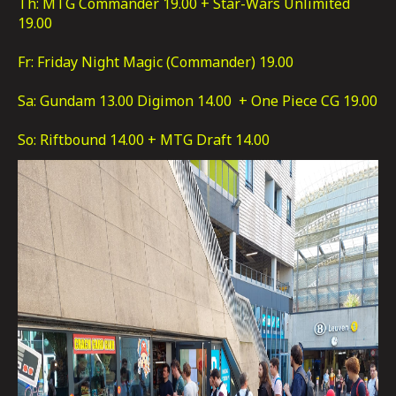
Th: MTG Commander 19.00 + Star-Wars Unlimited
19.00
Fr: Friday Night Magic (Commander) 19.00
Sa: Gundam 13.00 Digimon 14.00 + One Piece CG 19.00
So: Riftbound 14.00 + MTG Draft 14.00