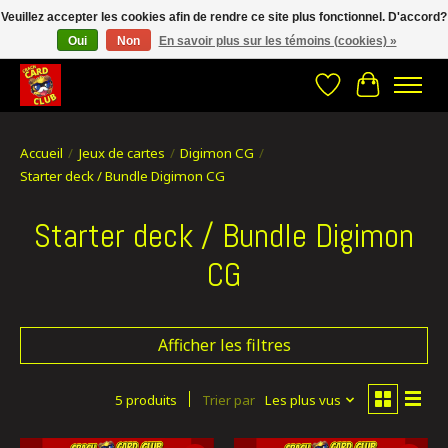
Veuillez accepter les cookies afin de rendre ce site plus fonctionnel. D'accord?
Oui
Non
En savoir plus sur les témoins (cookies) »
CRACH CARD CLUB , The best place to Geek out!
Liste de souhait
Panier
Accueil
/
Jeux de cartes
/
Digimon CG
/
Starter deck / Bundle Digimon CG
Starter deck / Bundle Digimon
CG
Afficher les filtres
5 produits
Trier par
Les plus vus