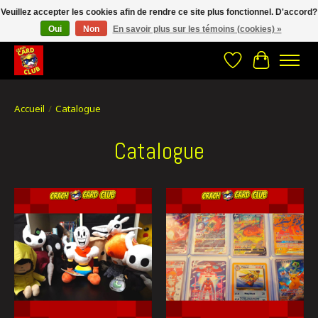
Veuillez accepter les cookies afin de rendre ce site plus fonctionnel. D'accord?
Oui
Non
En savoir plus sur les témoins (cookies) »
CRACH CARD CLUB , The best place to Geek out!
Liste de souhait
Panier
Accueil
/
Catalogue
Catalogue