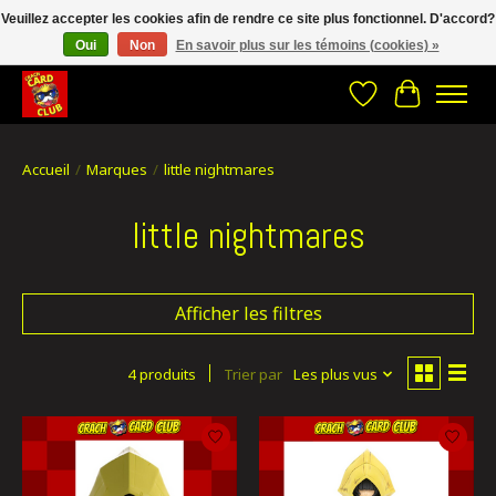
Veuillez accepter les cookies afin de rendre ce site plus fonctionnel. D'accord?
Oui
Non
En savoir plus sur les témoins (cookies) »
CRACH CARD CLUB , The best place to Geek out!
Liste de souhait
Panier
Accueil
/
Marques
/
little nightmares
little nightmares
Afficher les filtres
4 produits
Trier par
Les plus vus