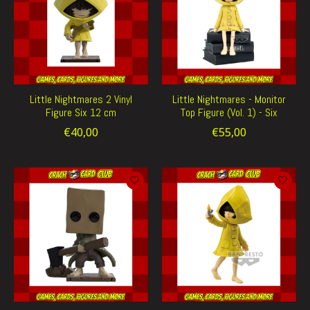
Little Nightmares 2 Vinyl
Little Nightmares - Monitor
Figure Six 12 cm
Top Figure (Vol. 1) - Six
€40,00
€55,00