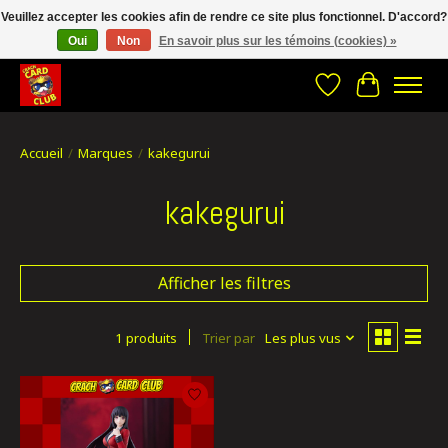
Veuillez accepter les cookies afin de rendre ce site plus fonctionnel. D'accord?
Oui
Non
En savoir plus sur les témoins (cookies) »
CRACH CARD CLUB , The best place to Geek out!
Liste de souhait
Panier
Accueil
/
Marques
/
kakegurui
kakegurui
Afficher les filtres
1 produits
Trier par
Les plus vus