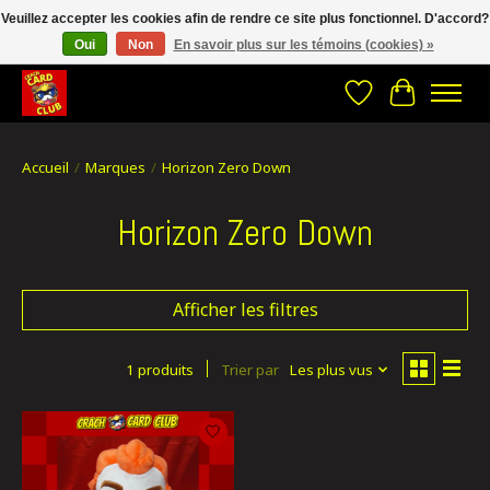
Veuillez accepter les cookies afin de rendre ce site plus fonctionnel. D'accord?
Oui
Non
En savoir plus sur les témoins (cookies) »
CRACH CARD CLUB , The best place to Geek out!
Liste de souhait
Panier
Accueil
/
Marques
/
Horizon Zero Down
Horizon Zero Down
Afficher les filtres
1 produits
Trier par
Les plus vus