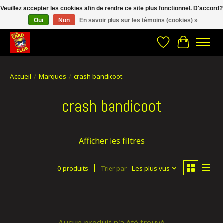
Veuillez accepter les cookies afin de rendre ce site plus fonctionnel. D'accord?
Oui
Non
En savoir plus sur les témoins (cookies) »
CRACH CARD CLUB , The best place to Geek out!
Liste de souhait
Panier
Accueil
/
Marques
/
crash bandicoot
crash bandicoot
Afficher les filtres
0 produits
Trier par
Les plus vus
Aucun produit n'a été trouvé