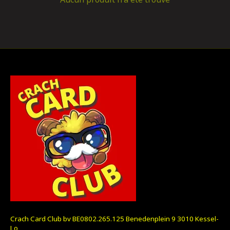
Crach Card Club bv BE0802.265.125 Benedenplein 9 3010 Kessel-
Lo