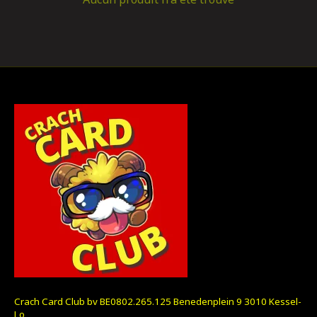
Crach Card Club bv BE0802.265.125 Benedenplein 9 3010 Kessel-
Lo