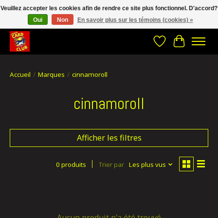
Veuillez accepter les cookies afin de rendre ce site plus fonctionnel. D'accord?
Oui
Non
En savoir plus sur les témoins (cookies) »
CRACH CARD CLUB , The best place to Geek out!
Liste de souhait
Panier
Accueil
/
Marques
/
cinnamoroll
cinnamoroll
Afficher les filtres
0 produits
Trier par
Les plus vus
Aucun produit n'a été trouvé