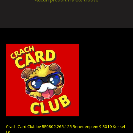
Crach Card Club bv BE0802.265.125 Benedenplein 9 3010 Kessel-
Lo