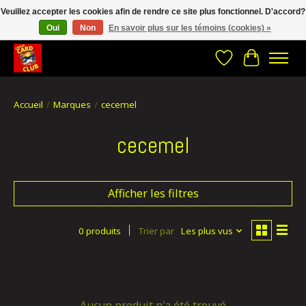
Veuillez accepter les cookies afin de rendre ce site plus fonctionnel. D'accord?
Oui
Non
En savoir plus sur les témoins (cookies) »
CRACH CARD CLUB , The best place to Geek out!
Liste de souhait
Panier
Accueil
/
Marques
/
cecemel
cecemel
Afficher les filtres
0 produits
Trier par
Les plus vus
Aucun produit n'a été trouvé