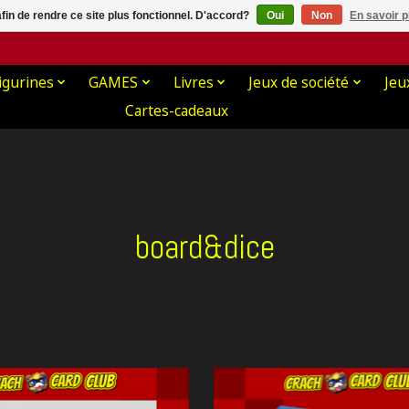
afin de rendre ce site plus fonctionnel. D'accord?
Oui
Non
En savoir p
igurines
GAMES
Livres
Jeux de société
Jeu
Cartes-cadeaux
board&dice