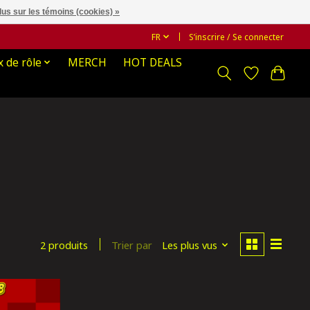
lus sur les témoins (cookies) »
FR
S’inscrire / Se connecter
x de rôle
MERCH
HOT DEALS
Trier par
Les plus vus
2 produits