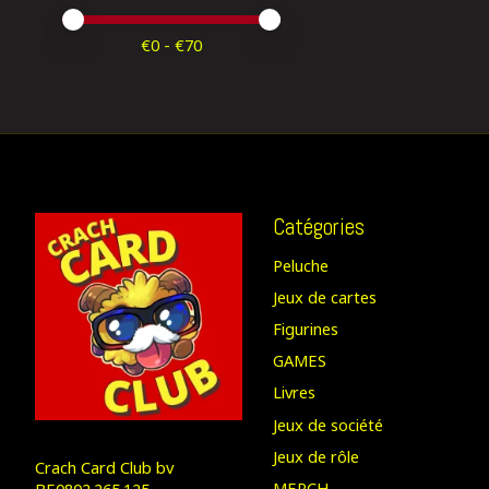
Prix minimum
Price maximum value
€
0
- €
70
Catégories
Peluche
Jeux de cartes
Figurines
GAMES
Livres
Jeux de société
Jeux de rôle
Crach Card Club bv
MERCH
BE0802.265.125