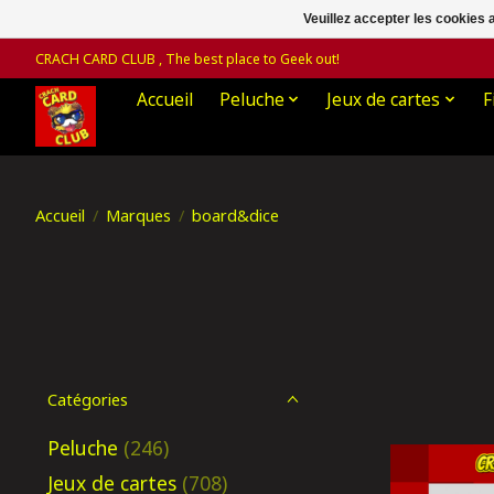
Veuillez accepter les cookies 
CRACH CARD CLUB , The best place to Geek out!
Accueil
Peluche
Jeux de cartes
F
Accueil
/
Marques
/
board&dice
Catégories
Peluche
(246)
Jeux de cartes
(708)