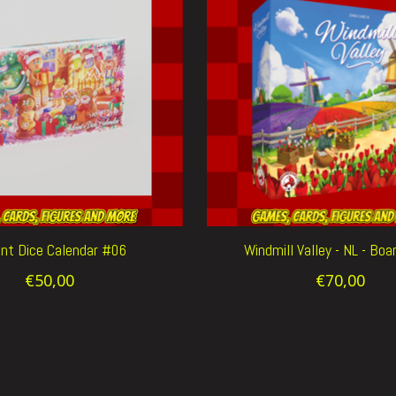
nt Dice Calendar #06
Windmill Valley - NL - Bo
€50,00
€70,00