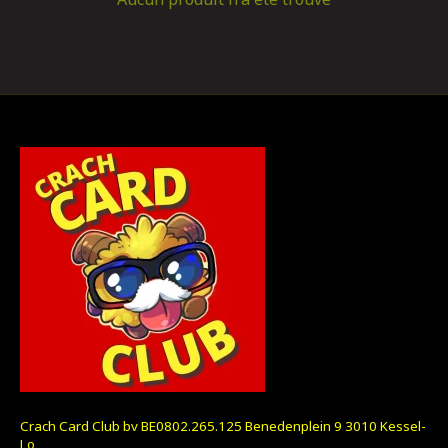
Crach Card Club bv BE0802.265.125 Benedenplein 9 3010 Kessel-
Lo