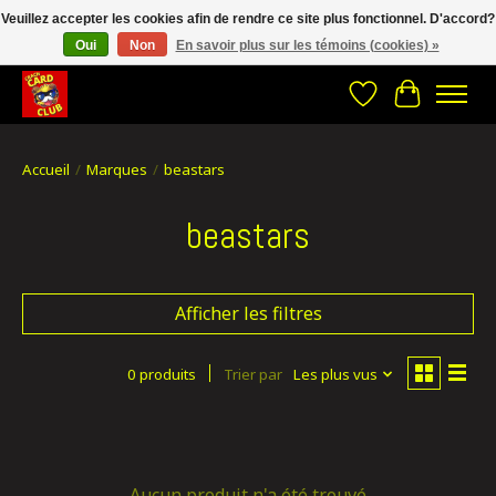
Veuillez accepter les cookies afin de rendre ce site plus fonctionnel. D'accord?
Oui
Non
En savoir plus sur les témoins (cookies) »
CRACH CARD CLUB , The best place to Geek out!
Liste de souhait
Panier
Accueil
/
Marques
/
beastars
beastars
Afficher les filtres
0 produits
Trier par
Les plus vus
Aucun produit n'a été trouvé