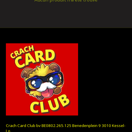
Crach Card Club bv BE0802.265.125 Benedenplein 9 3010 Kessel-
Lo