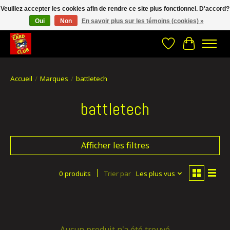
Veuillez accepter les cookies afin de rendre ce site plus fonctionnel. D'accord?
Oui
Non
En savoir plus sur les témoins (cookies) »
CRACH CARD CLUB , The best place to Geek out!
Liste de souhait
Panier
Accueil
/
Marques
/
battletech
battletech
Afficher les filtres
0 produits
Trier par
Les plus vus
Aucun produit n'a été trouvé