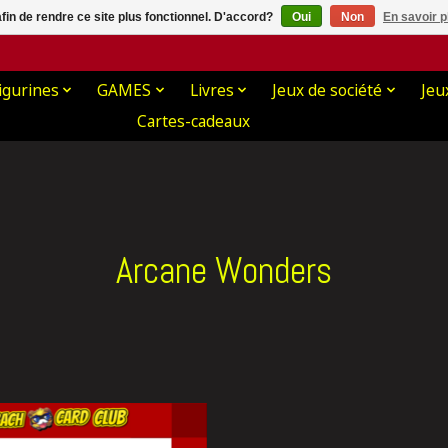
afin de rendre ce site plus fonctionnel. D'accord?
Oui
Non
En savoir p
igurines
GAMES
Livres
Jeux de société
Jeu
Cartes-cadeaux
Arcane Wonders