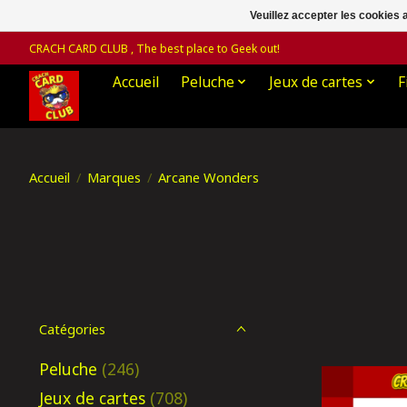
Veuillez accepter les cookies 
CRACH CARD CLUB , The best place to Geek out!
Accueil
Peluche
Jeux de cartes
F
Accueil
/
Marques
/
Arcane Wonders
Catégories
Peluche
(246)
Jeux de cartes
(708)