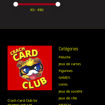
Prix minimum
Price maximum value
€
0
- €
80
Catégories
Peluche
Jeux de cartes
Figurines
GAMES
Livres
Jeux de société
Jeux de rôle
Crach Card Club bv
MERCH
BE0802.265.125