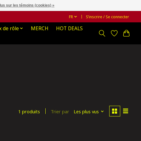
lus sur les témoins (cookies) »
FR
S’inscrire / Se connecter
x de rôle
MERCH
HOT DEALS
Trier par
Les plus vus
1 produits