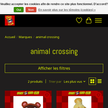
Veuillez accepter les cookies afin de rendre ce site plus fonctionnel. D'accord?
Oui
Non
En savoir plus sur les témoins (cookies) »
CRACH CARD CLUB , The best place to Geek out!
Liste de souhait
Panier
Accueil
/
Marques
/
animal crossing
animal crossing
Afficher les filtres
2 produits
Trier par
Les plus vus